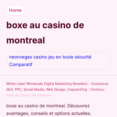
Home
boxe au casino de
montreal
neonvegas casino jeu en toute sécurité
Comparatif
White Label Wholesale Digital Marketing Resellers - Outsource
SEO, PPC, Social Media, Web Design, Copywriting
/
Contenu
/
boxe au casino de montreal
boxe au casino de montreal. Découvrez
avantages, conseils et options actuelles.