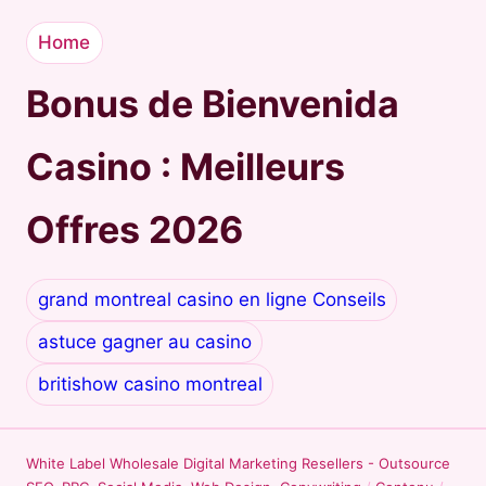
Home
Bonus de Bienvenida
Casino : Meilleurs
Offres 2026
grand montreal casino en ligne Conseils
astuce gagner au casino
britishow casino montreal
White Label Wholesale Digital Marketing Resellers - Outsource