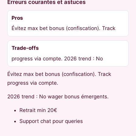
Erreurs courantes et astuces
Pros
Évitez max bet bonus (confiscation). Track
Trade-offs
progress via compte. 2026 trend : No
Évitez max bet bonus (confiscation). Track
progress via compte.
2026 trend : No wager bonus émergents.
Retrait min 20€
Support chat pour queries