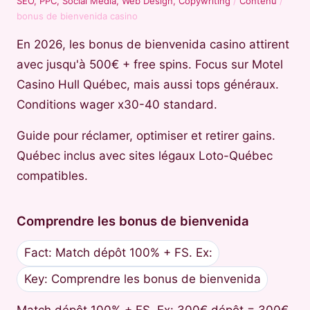
SEO, PPC, Social Media, Web Design, Copywriting
/
Contenu
/
bonus de bienvenida casino
En 2026, les bonus de bienvenida casino attirent
avec jusqu'à 500€ + free spins. Focus sur Motel
Casino Hull Québec, mais aussi tops généraux.
Conditions wager x30-40 standard.
Guide pour réclamer, optimiser et retirer gains.
Québec inclus avec sites légaux Loto-Québec
compatibles.
Comprendre les bonus de bienvenida
Fact: Match dépôt 100% + FS. Ex:
Key: Comprendre les bonus de bienvenida
Match dépôt 100% + FS. Ex: 300€ dépôt = 300€