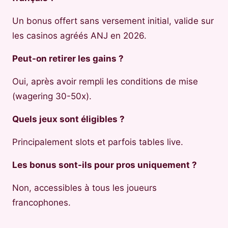
Un bonus offert sans versement initial, valide sur
les casinos agréés ANJ en 2026.
Peut-on retirer les gains ?
Oui, après avoir rempli les conditions de mise
(wagering 30-50x).
Quels jeux sont éligibles ?
Principalement slots et parfois tables live.
Les bonus sont-ils pour pros uniquement ?
Non, accessibles à tous les joueurs
francophones.