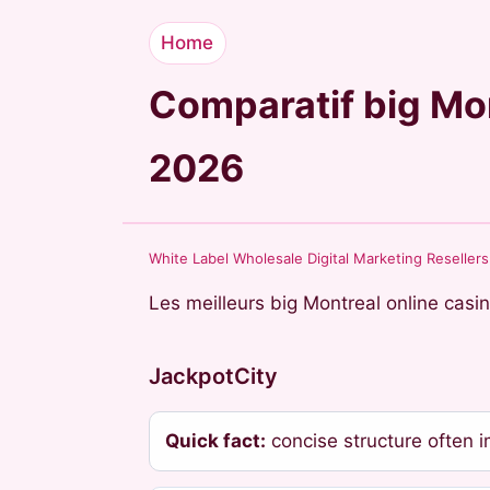
Home
Comparatif big Mon
2026
White Label Wholesale Digital Marketing Reseller
Les meilleurs big Montreal online casi
JackpotCity
Quick fact:
concise structure often 