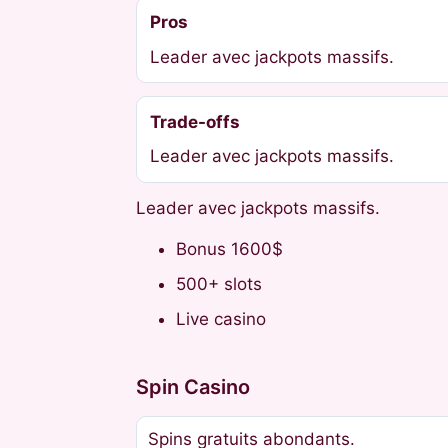
Pros
Leader avec jackpots massifs.
Trade-offs
Leader avec jackpots massifs.
Leader avec jackpots massifs.
Bonus 1600$
500+ slots
Live casino
Spin Casino
Spins gratuits abondants.