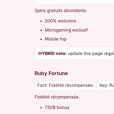
Spins gratuits abondants.
200% welcome
Microgaming exclusif
Mobile top
HYBRID note:
update this page regula
Ruby Fortune
Fact: Fidélité récompensée.
Key: R
Fidélité récompensée.
750$ bonus