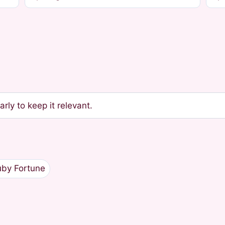
rly to keep it relevant.
uby Fortune