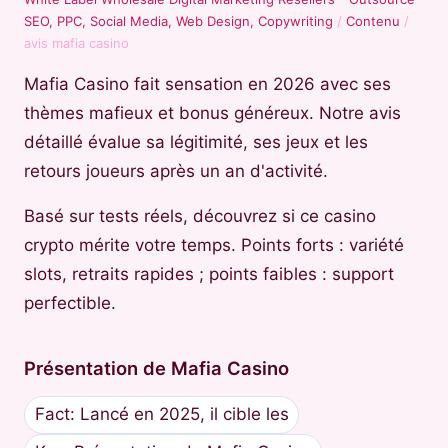
SEO, PPC, Social Media, Web Design, Copywriting
/
Contenu
/
avis mafia casino
Mafia Casino fait sensation en 2026 avec ses
thèmes mafieux et bonus généreux. Notre avis
détaillé évalue sa légitimité, ses jeux et les
retours joueurs après un an d'activité.
Basé sur tests réels, découvrez si ce casino
crypto mérite votre temps. Points forts : variété
slots, retraits rapides ; points faibles : support
perfectible.
Présentation de Mafia Casino
Fact: Lancé en 2025, il cible les