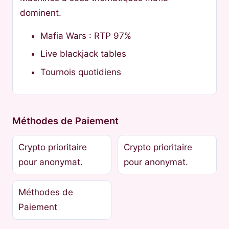
dominent.
Mafia Wars : RTP 97%
Live blackjack tables
Tournois quotidiens
Méthodes de Paiement
Crypto prioritaire
Crypto prioritaire
pour anonymat.
pour anonymat.
Méthodes de
Paiement