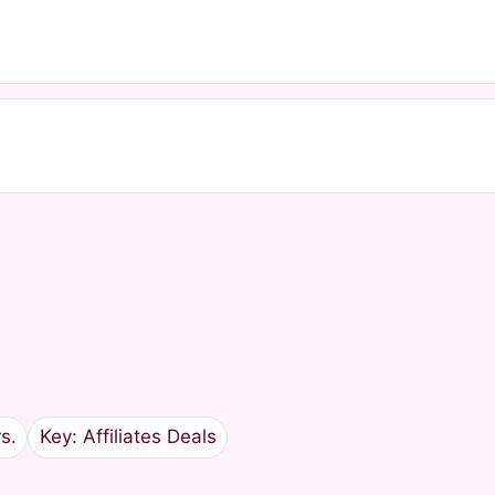
s.
Key: Affiliates Deals