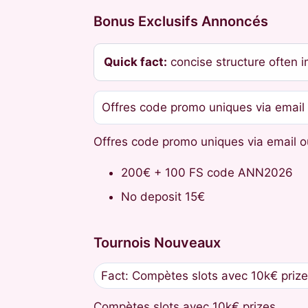
Bonus Exclusifs Annoncés
Quick fact:
concise structure often 
Offres code promo uniques via email
Offres code promo uniques via email o
200€ + 100 FS code ANN2026
No deposit 15€
Tournois Nouveaux
Fact: Compètes slots avec 10k€ prize
Compètes slots avec 10k€ prizes.