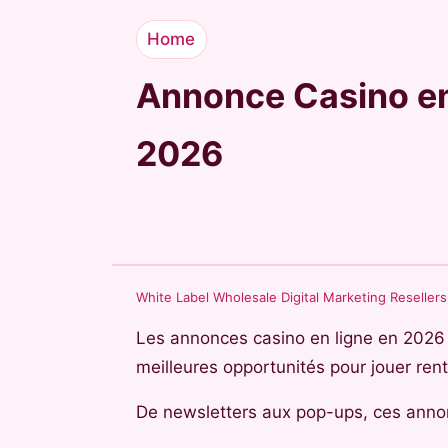
Home
Annonce Casino en
2026
White Label Wholesale Digital Marketing Reseller
Les annonces casino en ligne en 2026 
meilleures opportunités pour jouer rent
De newsletters aux pop-ups, ces annon