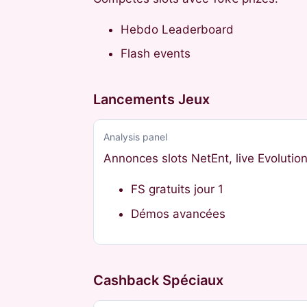
Hebdo Leaderboard
Flash events
Lancements Jeux
Analysis panel
Annonces slots NetEnt, live Evolution
FS gratuits jour 1
Démos avancées
Cashback Spéciaux