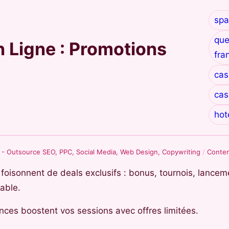
spa
que
 Ligne : Promotions
fra
cas
cas
hot
s - Outsource SEO, PPC, Social Media, Web Design, Copywriting
/
Conte
foisonnent de deals exclusifs : bonus, tournois, lancem
able.
ces boostent vos sessions avec offres limitées.