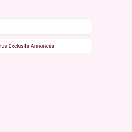
nus Exclusifs Annoncés