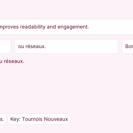
improves readability and engagement.
ou réseaux.
Bo
u réseaux.
s.
Key: Tournois Nouveaux