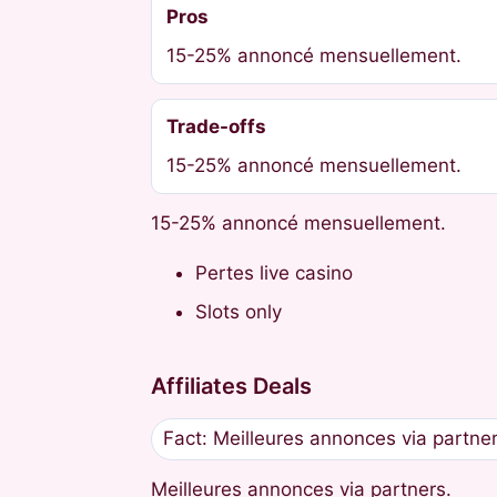
Pros
15-25% annoncé mensuellement.
Trade-offs
15-25% annoncé mensuellement.
15-25% annoncé mensuellement.
Pertes live casino
Slots only
Affiliates Deals
Fact: Meilleures annonces via partner
Meilleures annonces via partners.